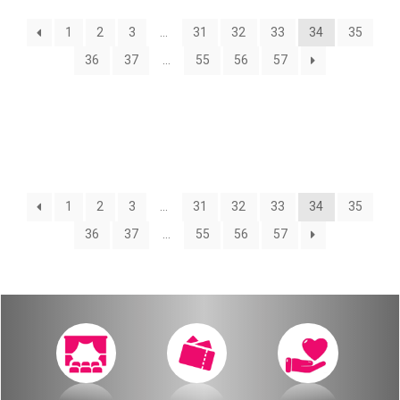
О нас
1
2
3
…
31
32
33
34
35
Календарь
за голосом
36
37
…
55
56
57
мой счет
Магия голоса
заказ
Виртуальный зал
Политика сайта
Календарь
1
2
3
…
31
32
33
34
35
36
37
…
55
56
57
мой счет
заказ
Политика сайта