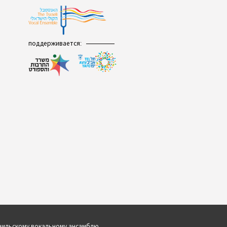
Виртуальный зал
Политика сайта
Календарь
поддерживается:
мой счет
заказ
Политика сайта
аильскому вокальному ансамблю.