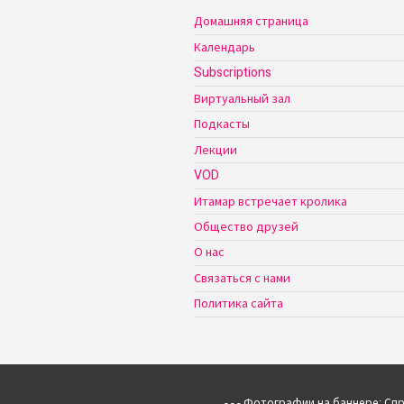
Домашняя страница
Календарь
Subscriptions
Виртуальный зал
Подкасты
Лекции
VOD
Итамар встречает кролика
Общество друзей
О нас
Связаться с нами
Политика сайта
- - - Фотографии на баннере: Спра