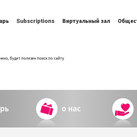
арь
Subscriptions
Виртуальный зал
Общес
но, будет полезен поиск по сайту.
рь
о нас