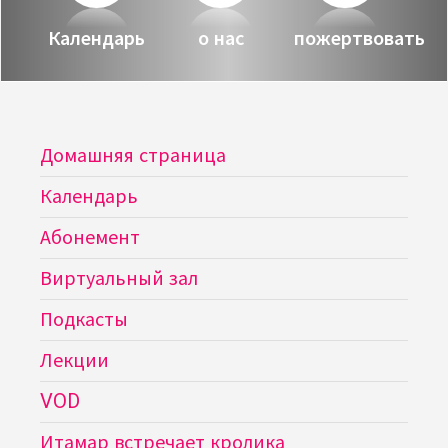
О нас
Календарь
о нас
пожертвовать
Календарь
за голосом
мой счет
Магия голоса
Домашняя страница
заказ
Виртуальный зал
Календарь
Политика сайта
Календарь
Абонемент
мой счет
Виртуальный зал
Подкасты
заказ
Лекции
Политика сайта
VOD
Итамар встречает кролика