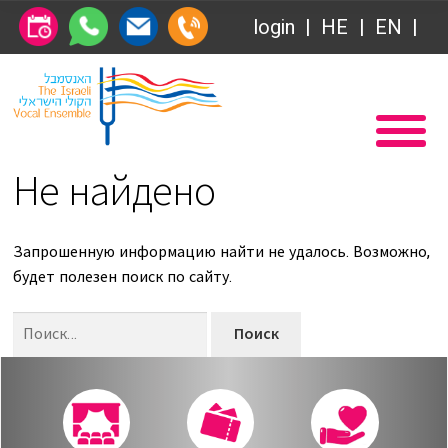
Общество друзей
login
HE
EN
Абонемент
Главная
Передачи
Вступление в Общество друзей Ансамбля
Не найдено
VOD
Общество друзей
Связаться с нами
Абонемент
Запрошенную информацию найти не удалось. Возможно,
будет полезен поиск по сайту.
О нас
Передачи
Найти:
за голосом
VOD
Магия голоса
Связаться с нами
Виртуальный зал