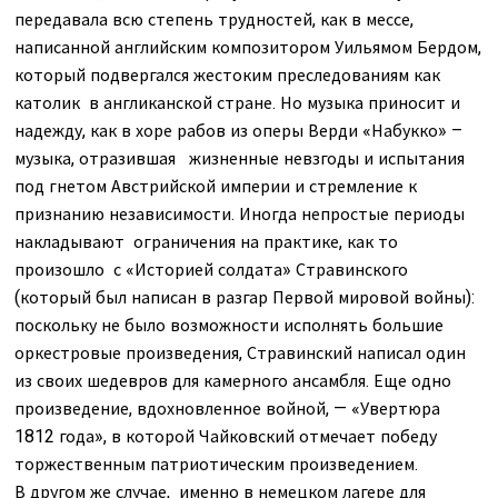
передавала всю степень трудностей, как в мессе,
написанной английским композитором Уильямом Бердом,
который подвергался жестоким преследованиям как
католик в англиканской стране. Но музыка приносит и
надежду, как в хоре рабов из оперы Верди «Набукко» –
музыка, отразившая жизненные невзгоды и испытания
под гнетом Австрийской империи и стремление к
признанию независимости. Иногда непростые периоды
накладывают ограничения на практике, как то
произошло с «Историей солдата» Стравинского
(который был написан в разгар Первой мировой войны):
поскольку не было возможности исполнять большие
оркестровые произведения, Стравинский написал один
из своих шедевров для камерного ансамбля. Еще одно
произведение, вдохновленное войной, — «Увертюра
1812 года», в которой Чайковский отмечает победу
торжественным патриотическим произведением.
В другом же случае, именно в немецком лагере для