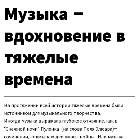
О нас
Музыка –
Календарь
за голосом
мой счет
вдохновение в
Магия голоса
заказ
тяжелые
Виртуальный зал
Политика сайта
Календарь
времена
мой счет
заказ
На протяжении всей истории тяжелые времена были
источником для музыкального творчества.
Политика сайта
Иногда музыка выражала глубокое отчаяние, как в
“Снежной ночи” Пуленка
на слова Поля Элюара
–
(
)
сочинении, описывающеи ужасы войны. Или музыка