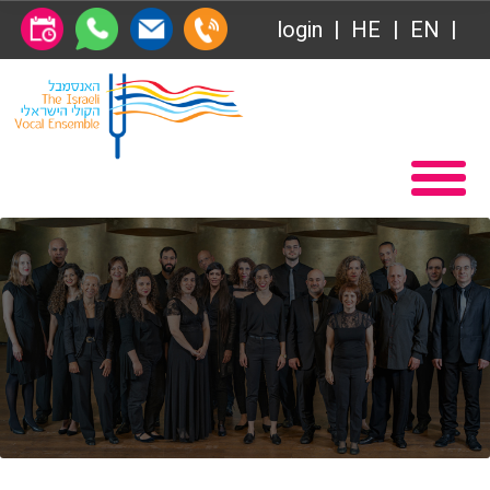
login
HE
EN
Абонемент
Главная
Передачи
Вступление в Общество друзей Ансамбля
VOD
Общество друзей
Связаться с нами
Абонемент
О нас
Передачи
за голосом
VOD
Магия голоса
Связаться с нами
Виртуальный зал