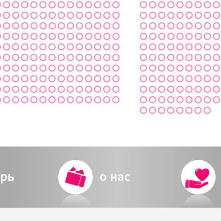
рь
о нас