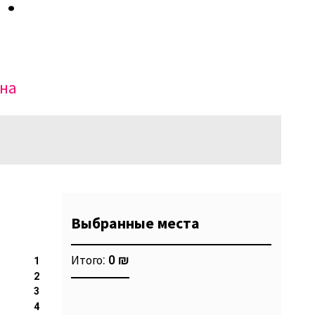
Виртуальный зал
Политика сайта
Календарь
мой счет
заказ
жна
Политика сайта
Выбранные места
Итого:
0 ₪
1
2
3
4