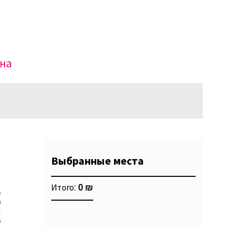
Виртуальный зал
Политика сайта
Календарь
мой счет
заказ
жна
Политика сайта
Выбранные места
1
Итого:
0 ₪
2
3
4
5