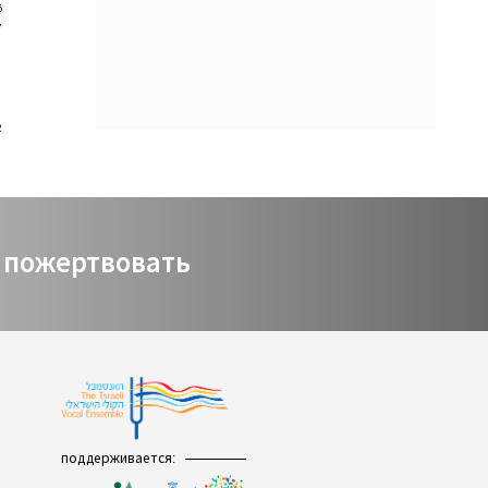
6
7
8
9
0
1
2
пожертвовать
поддерживается: