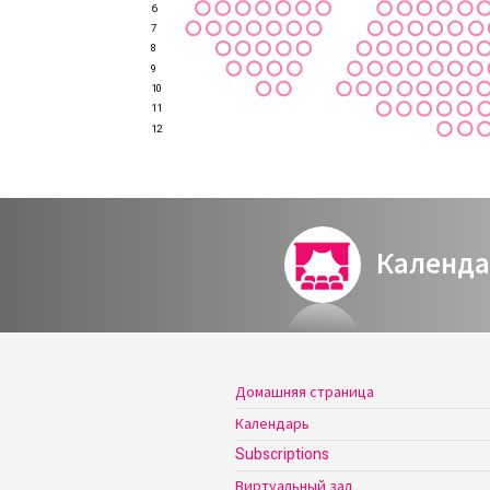
6
7
8
9
10
11
12
Календа
Домашняя страница
Календарь
Subscriptions
Виртуальный зал