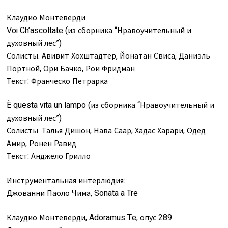
Клаудио Монтеверди
Voi Ch’ascoltate (из сборника “Нравоучительный и
духовный лес”)
Солисты: Авивит Хохштадтер, Йонатан Свиса, Даниэль
Портной, Ори Бачко, Рои Фридман
Текст: Франческо Петрарка
È questa vita un lampo (из сборника “Нравоучительный и
духовный лес”)
Солисты: Талья Дишон, Нава Саар, Хадас Харари, Одед
Амир, Ронен Равид
Текст: Анджело Грилло
Инструментальная интерлюдия:
Джованни Паоло Чима, Sonata a Tre
Клаудио Монтеверди, Adoramus Te, опус 289