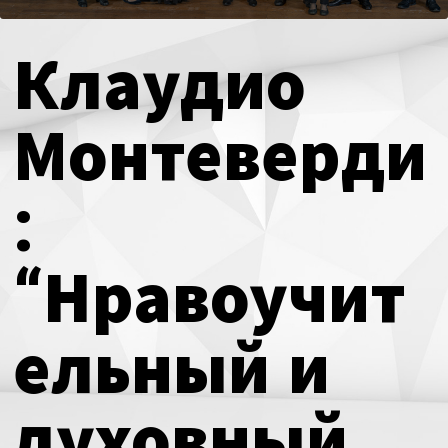
О нас
мой счет
Клаудио
за голосом
заказ
Магия голоса
Монтеверди
Политика сайта
Виртуальный зал
:
Календарь
“Нравоучит
мой счет
заказ
ельный и
Политика сайта
духовный