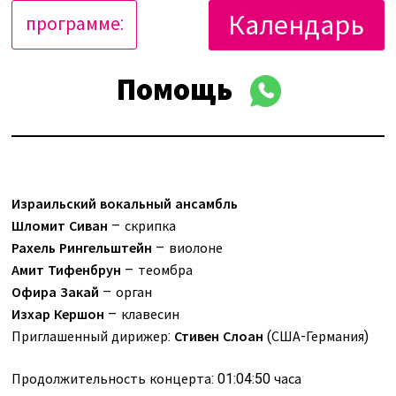
Календарь
программе:
Помощь
Израильский вокальный ансамбль
Шломит Сиван
– скрипка
Рахель Рингельштейн
– виолоне
Амит Тифенбрун
– теомбра
Офира Закай
– орган
Изхар Кершон
– клавесин
Приглашенный дирижер:
Стивен Слоан
(США-Германия)
Продолжительность концерта: 01:04:50 часа