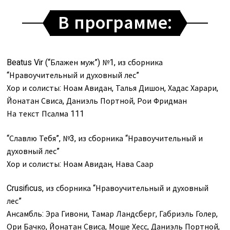
В программе:
Beatus Vir (“Блажен муж”) №1, из сборника
“Нравоучительный и духовный лес”
Хор и солисты: Ноам Авидан, Талья Дишон, Хадас Харари,
Йонатан Свиса, Даниэль Портной, Рои Фридман
На текст Псалма 111
“Славлю Тебя”, №3, из сборника “Нравоучительный и
духовный лес”
Хор и солисты: Ноам Авидан, Нава Саар
Crusificus, из сборника “Нравоучительный и духовный
лес”
Ансамбль: Эра Гивони, Тамар Ландсберг, Габриэль Голер,
Ори Бачко, Йонатан Свиса, Моше Хесс, Даниэль Портной,