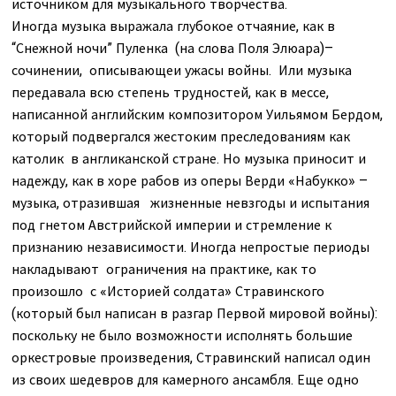
источником для музыкального творчества.
Иногда музыка выражала глубокое отчаяние, как в
“Снежной ночи” Пуленка (на слова Поля Элюара)–
сочинении, описывающеи ужасы войны. Или музыка
передавала всю степень трудностей, как в мессе,
написанной английским композитором Уильямом Бердом,
который подвергался жестоким преследованиям как
католик в англиканской стране. Но музыка приносит и
надежду, как в хоре рабов из оперы Верди «Набукко» –
музыка, отразившая жизненные невзгоды и испытания
под гнетом Австрийской империи и стремление к
признанию независимости. Иногда непростые периоды
накладывают ограничения на практике, как то
произошло с «Историей солдата» Стравинского
(который был написан в разгар Первой мировой войны):
поскольку не было возможности исполнять большие
оркестровые произведения, Стравинский написал один
из своих шедевров для камерного ансамбля. Еще одно