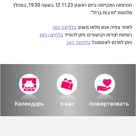
ההרצאה התקיימה ביום ראשון 12.11.23 בשעה 19:30, במהלך
מלחמת ״חרבות ברזל״.
.
בלחיצה כאן
לאחר צפיה אנא מלאו משוב
.
כאן
בלחיצה
רשימת יצירות וקישורים ניתן להוריד
.
בלחיצה כאן
ניתן לתרום לאנסמבל
Календарь
о нас
пожертвовать