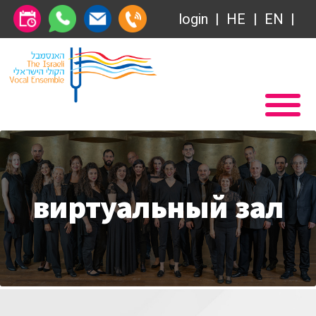
Общество друзей
login
HE
EN
Абонемент
Главная
Передачи
Вступление в Общество друзей Ансамбля
VOD
Общество друзей
Связаться с нами
Абонемент
О нас
виртуальный зал
Передачи
за голосом
VOD
Магия голоса
Связаться с нами
Виртуальный зал