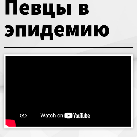
Певцы в
О нас
Календарь
эпидемию
за голосом
мой счет
Магия голоса
заказ
Виртуальный зал
Политика сайта
Календарь
мой счет
заказ
Политика сайта