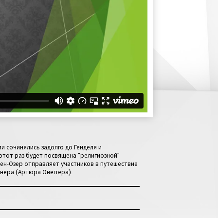
и сочинялись задолго до Генделя и
 этот раз будет посвящена “религиозной”
Бен-Озер отправляет участников в путешествие
нера (Артюра Онеггера).