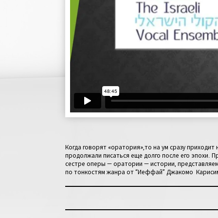
Когда говорят «оратория»,то на ум сразу приходит
продолжали писаться еще долго после его эпохи. П
сестре оперы — оратории — истории, представляем
по тонкостям жанра от “Иеффай” Джакомо Карисими