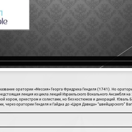
 название оратории «Мессия» Георга Фридриха Генделя (1741). Но оратори
редстоящая лекция из цикла лекций Израильского Вокального Ансамбля на
ой хором, оркестром и солистами, но без костюмов и декораций. Юваль 
, через оратории Генделя и Гайдна до «Царя Давида» “швейцарского” Ваг