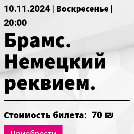
О нас
Календарь
10.11.2024 | Воскресенье |
за голосом
мой счет
20:00
Брамс.
Магия голоса
заказ
Виртуальный зал
Немецкий
Политика сайта
Календарь
реквием.
мой счет
заказ
Стоимость билета:
70 ₪
Политика сайта
Приобрести