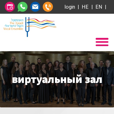
login
HE
EN
Абонемент
Главная
Передачи
Вступление в Общество друзей Ансамбля
VOD
Общество друзей
Связаться с нами
Абонемент
О нас
виртуальный зал
Передачи
за голосом
VOD
Магия голоса
Связаться с нами
Виртуальный зал