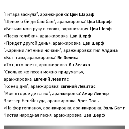
“Гитара заснула”, аранжировка:
Цви Шараф
“Щенок о би ди бам бам”, аранжировка:
Цви Шараф
«Возьми мою руку в свою», экранизация:
Цви Шерф
«Песня голубки», аранжировка:
Цви Шерф
«Придет другой день», аранжировка:
Цви Шерф
“Жаркими летними ночами”, аранжировка:
Гил Алдама
«Вот там», аранжировка:
Ян Зелиха
«Тот, кто поет», аранжировка:
Ян Зелиха
“Сколько же песен можно придумать»,
аранжировка:
Евгений Левитас
“Конец дня”, аранжировка:
Евгений Левитас
“Мое второе детство”, аранжировка:
Амир Лекнер
Элиэзер Бен-Йехуда, аранжировка:
Эрез Таль
«На фортепиано», аранжировка: аранжировка:
Эяль Батт
Чистая народная песня, аранжировка:
Цви Шерф